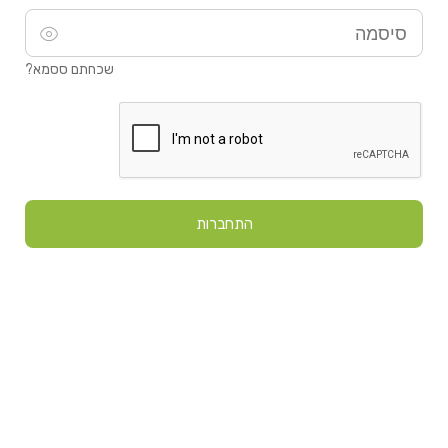
שכחתם ססמא?